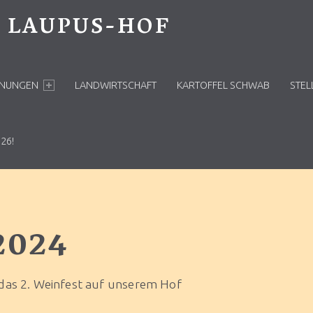
LAUPUS-HOF
HNUNGEN
LANDWIRTSCHAFT
KARTOFFEL SCHWAB
STEL
26!
2024
das 2. Weinfest auf unserem Hof