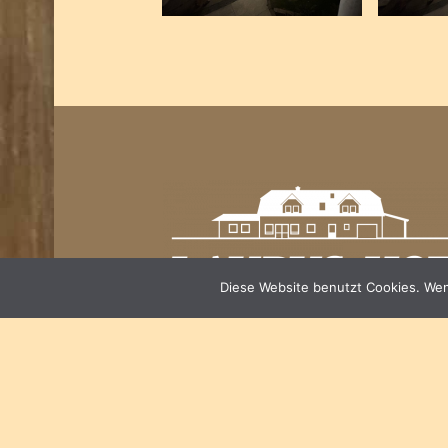
Footer sidebar
Diese Website benutzt Cookies. Wenn
© 2026
Laupus-Hof
|
Using
Auberge
WordPr