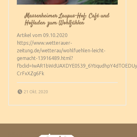
Massenheimer Laupus-Hof: Café und
Hofladen zum Wohlfühlen
Artikel vom 09.10.2020
https://www.wetterauer-
zeitung.de/wetterau/wohlfuehlen-leicht-
gemacht-13916489.html?
fbclid=IwAR1bWdUAXDYE0539_6YtiqudhpY4dTOEDU
CrFxXZg6Fk
Posted on:
Written by:
Steffen Laupus
21 Okt. 2020
Footer sidebar