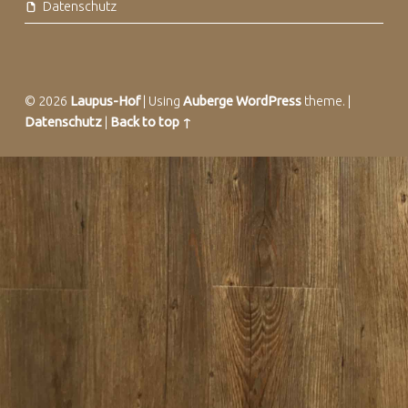
Datenschutz
© 2026
Laupus-Hof
|
Using
Auberge
WordPress
theme.
|
Datenschutz
|
Back to top ↑